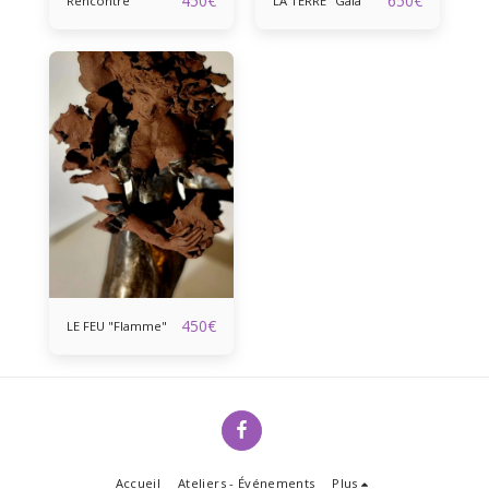
450
€
650
€
Rencontre
LA TERRE "Gaia"
450
€
LE FEU "Flamme"
Accueil
Ateliers - Événements
Plus