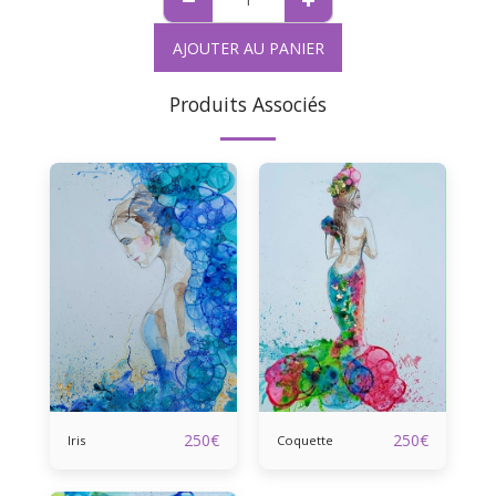
AJOUTER AU PANIER
Produits Associés
250
€
250
€
Iris
Coquette