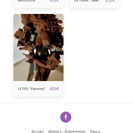
450
€
650
€
Rencontre
LA TERRE "Gaia"
450
€
LE FEU "Flamme"
Accueil
Ateliers - Événements
Plus