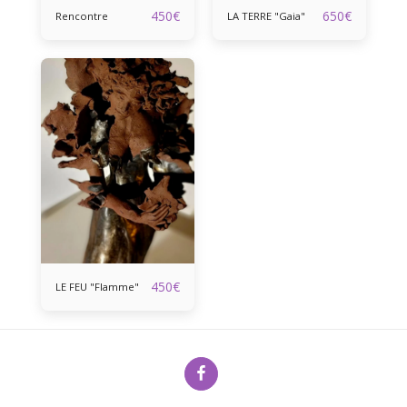
450
€
650
€
Rencontre
LA TERRE "Gaia"
450
€
LE FEU "Flamme"